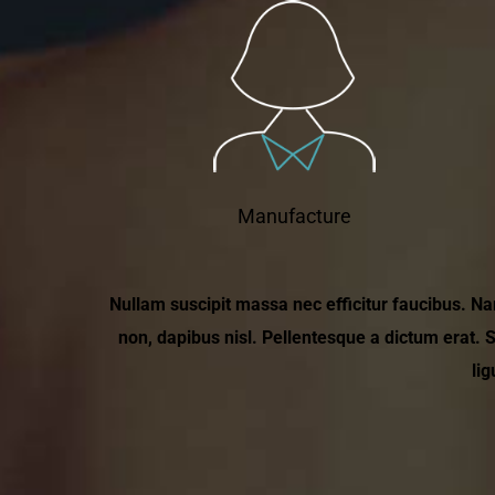
Manufacture
Nullam suscipit massa nec efficitur faucibus. N
non, dapibus nisl. Pellentesque a dictum erat. 
lig