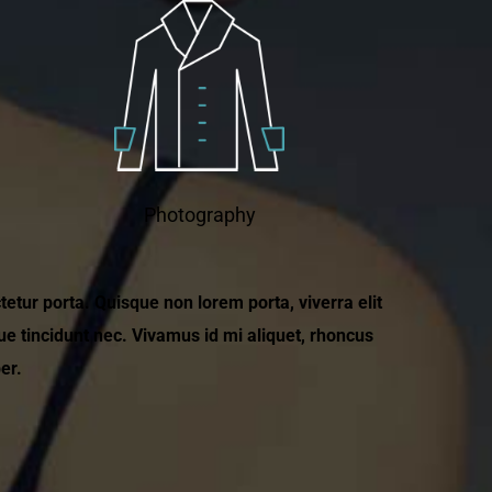
Photography
tur porta. Quisque non lorem porta, viverra elit
ue tincidunt nec. Vivamus id mi aliquet, rhoncus
per.