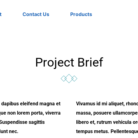
t
Contact Us
Products
Project Brief
m dapibus eleifend magna et
Vivamus id mi aliquet, rhon
ue non lorem porta, viverra
massa, posuere ullamcorper 
 Suspendisse sagittis
libero et, rutrum vehicula o
dunt nec.
tempus metus. Pellentesque t