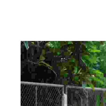
View
Larger
Image