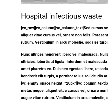
Hospital infectious waste
[vc_row][vc_column][vc_column_text]Sed cursus sem
aliquet vitae cursus vel, ornare non felis. Praesent
rutrum. Vestibulum in arcu molestie, sodales turpis
Nunc ultrices hendrerit libero vel malesuada. Null
ultricies, lobortis at ligula. Interdum et malesu
amet pharetra ex. Duis nec egestas libero, ut sod
hendrerit elit turpis, a porttitor tellus sollicitud
[vc_empty_space height=”20px”][vc_column_text]Se
metus neque, aliquet vitae cursus vel, ornare non f
augue vitae rutrum. Vestibulum in arcu molestie, so