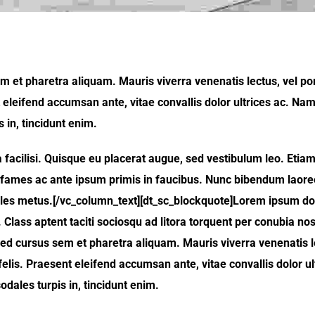
 et pharetra aliquam. Mauris viverra venenatis lectus, vel po
 eleifend accumsan ante, vitae convallis dolor ultrices ac. Nam v
 in, tincidunt enim.
a facilisi. Quisque eu placerat augue, sed vestibulum leo. Etiam
ada fames ac ante ipsum primis in faucibus. Nunc bibendum lao
ales metus.[/vc_column_text][dt_sc_blockquote]Lorem ipsum dolo
in at. Class aptent taciti sociosqu ad litora torquent per conubia
d cursus sem et pharetra aliquam. Mauris viverra venenatis le
elis. Praesent eleifend accumsan ante, vitae convallis dolor ultr
dales turpis in, tincidunt enim.