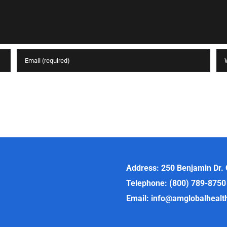
Address: 250 Benjamin Dr.
Telephone: (800) 789-8750
Email: info@amglobalheal