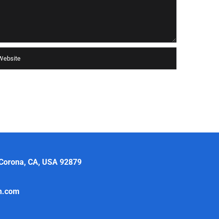
 Corona, CA, USA 92879
th.com